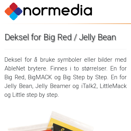
Deksel
for
Big
Red
/
Jelly
Bean
Deksel
for
å
bruke
symboler
eller
bilder
med
AbleNet
brytere.
Finnes
i
to
størrelser.
En
for
Big
Red,
BigMACK
og
Big
Step
by
Step.
En
for
Jelly
Bean,
Jelly
Beamer
og
iTalk2,
LittleMack
og
Little
step
by
step.