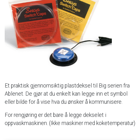
Et
praktisk
gjennomsiktig
plastdeksel
til
Big
serien
fra
Ablenet.
De
gjør
at
du
enkelt
kan
legge
inn
et
symbol
eller
bilde
for
å
vise
hva
du
ønsker
å
kommunisere.
For
rengjøring
er
det
bare
å
legge
dekselet
i
oppvaskmaskinen.
(Ikke
maskiner
med
koketemperatur)