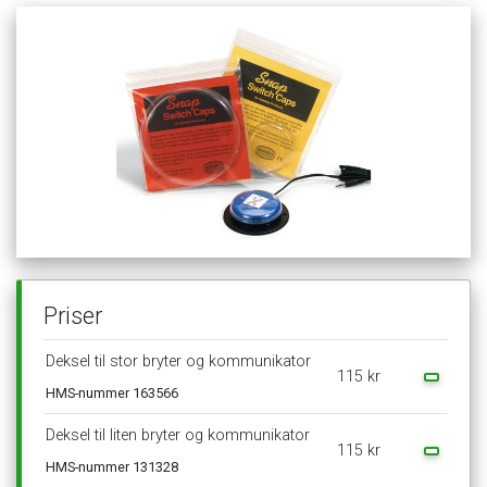
Priser
Deksel
til
stor
bryter
og
kommunikator
115
kr
HMS-nummer
163566
Deksel
til
liten
bryter
og
kommunikator
115
kr
HMS-nummer
131328