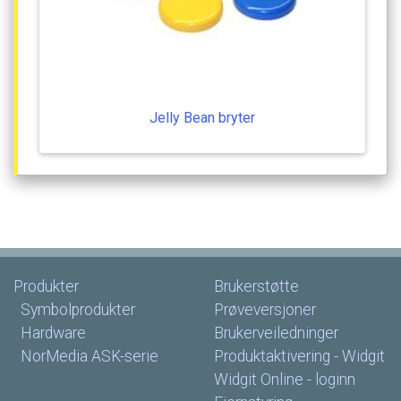
Jelly
Bean
bryter
Produkter
Brukerstøtte
Symbolprodukter
Prøveversjoner
Hardware
Brukerveiledninger
NorMedia
ASK-serie
Produktaktivering
-
Widgit
Widgit
Online
-
loginn