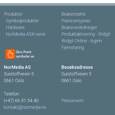
Produkter
Brukerstøtte
Symbolprodukter
Prøveversjoner
Hardware
Brukerveiledninger
NorMedia
ASK-serie
Produktaktivering
-
Widgit
Widgit
Online
-
loginn
Fjernstyring
NorMedia
AS
Besøksadresse
Surstoffveien
5
Surstoffveien
5
0661
Oslo
0661
Oslo
Telefon:
(+47)
66
91
54
40
Personvern
kontakt@normedia.no