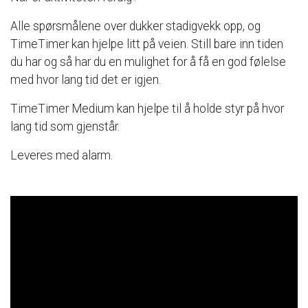
Alle
spørsmålene
over
dukker
stadigvekk
opp,
og
TimeTimer
kan
hjelpe
litt
på
veien.
Still
bare
inn
tiden
du
har
og
så
har
du
en
mulighet
for
å
få
en
god
følelse
med
hvor
lang
tid
det
er
igjen.
TimeTimer
Medium
kan
hjelpe
til
å
holde
styr
på
hvor
lang
tid
som
gjenstår.
Leveres
med
alarm.