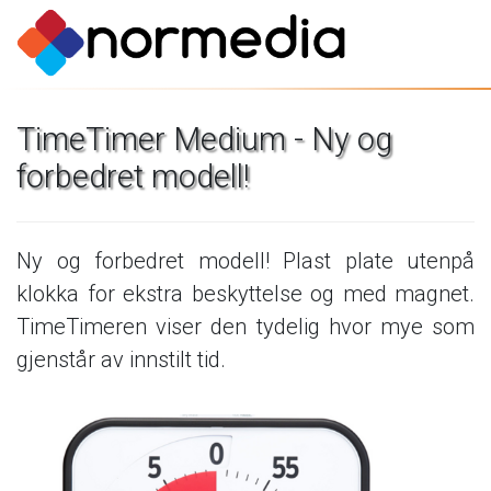
TimeTimer
Medium
-
Ny
og
forbedret
modell!
Ny
og
forbedret
modell!
Plast
plate
utenpå
klokka
for
ekstra
beskyttelse
og
med
magnet.
TimeTimeren
viser
den
tydelig
hvor
mye
som
gjenstår
av
innstilt
tid.