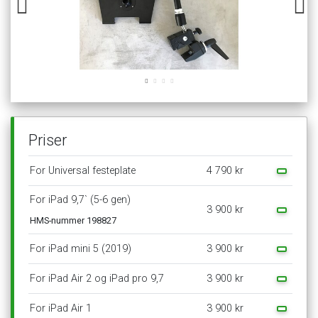
Priser
For
Universal
festeplate
4
790
kr
For
iPad
9,7`
(5-6
gen)
3
900
kr
HMS-nummer
198827
For
iPad
mini
5
(2019)
3
900
kr
For
iPad
Air
2
og
iPad
pro
9,7
3
900
kr
For
iPad
Air
1
3
900
kr