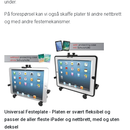
under.
På
forespørsel
kan
vi
også
skaffe
plater
til
andre
nettbrett
og
med
andre
festemekanismer.
Universal
Festeplate
-
Platen
er
svært
fleksibel
og
passer
de
aller
fleste
iPader
og
nettbrett,
med
og
uten
deksel