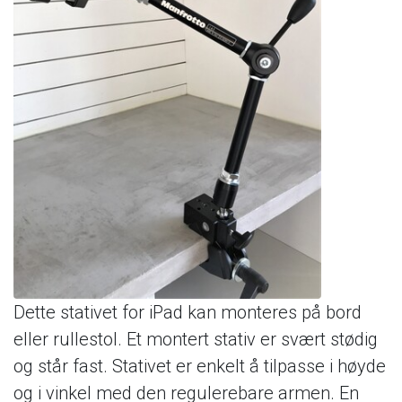
Dette
stativet
for
iPad
kan
monteres
på
bord
eller
rullestol.
Et
montert
stativ
er
svært
stødig
og
står
fast.
Stativet
er
enkelt
å
tilpasse
i
høyde
og
i
vinkel
med
den
regulerebare
armen.
En