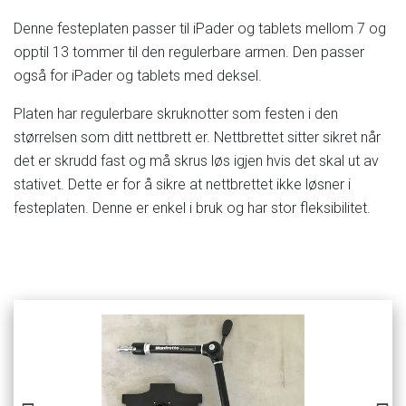
Denne
festeplaten
passer
til
iPader
og
tablets
mellom
7
og
opptil
13
tommer
til
den
regulerbare
armen.
Den
passer
også
for
iPader
og
tablets
med
deksel.
Platen
har
regulerbare
skruknotter
som
festen
i
den
størrelsen
som
ditt
nettbrett
er.
Nettbrettet
sitter
sikret
når
det
er
skrudd
fast
og
må
skrus
løs
igjen
hvis
det
skal
ut
av
stativet.
Dette
er
for
å
sikre
at
nettbrettet
ikke
løsner
i
festeplaten.
Denne
er
enkel
i
bruk
og
har
stor
fleksibilitet.