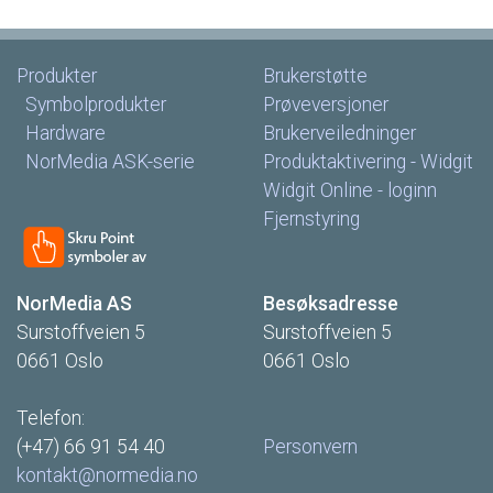
Produkter
Brukerstøtte
Symbolprodukter
Prøveversjoner
Hardware
Brukerveiledninger
NorMedia
ASK-serie
Produktaktivering
-
Widgit
Widgit
Online
-
loginn
Fjernstyring
NorMedia
AS
Besøksadresse
Surstoffveien
5
Surstoffveien
5
0661
Oslo
0661
Oslo
Telefon:
(+47)
66
91
54
40
Personvern
kontakt@normedia.no