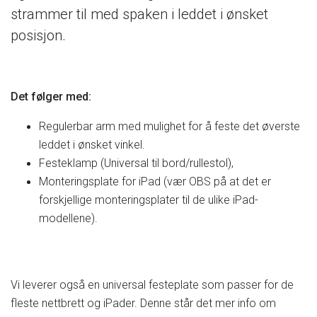
strammer
til
med
spaken
i
leddet
i
ønsket
posisjon.
Det
følger
med:
Regulerbar
arm
med
mulighet
for
å
feste
det
øverste
leddet
i
ønsket
vinkel.
Festeklamp
(Universal
til
bord/rullestol),
Monteringsplate
for
iPad
(vær
OBS
på
at
det
er
forskjellige
monteringsplater
til
de
ulike
iPad-
modellene).
Vi
leverer
også
en
universal
festeplate
som
passer
for
de
fleste
nettbrett
og
iPader.
Denne
står
det
mer
info
om