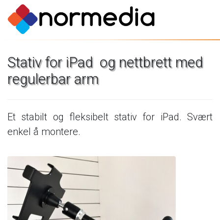
Stativ
for
iPad
og
nettbrett
med
regulerbar
arm
Et
stabilt
og
fleksibelt
stativ
for
iPad.
Svært
enkel
å
montere.