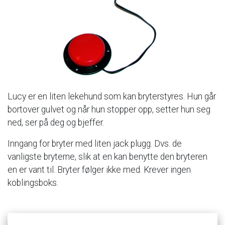
Lucy
er
en
liten
lekehund
som
kan
bryterstyres.
Hun
går
bortover
gulvet
og
når
hun
stopper
opp,
setter
hun
seg
ned,
ser
på
deg
og
bjeffer.
Inngang
for
bryter
med
liten
jack
plugg.
Dvs.
de
vanligste
bryterne,
slik
at
en
kan
benytte
den
bryteren
en
er
vant
til.
Bryter
følger
ikke
med.
Krever
ingen
koblingsboks.