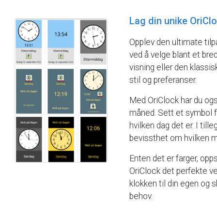
Lag
din
unike
OriClo
Opplev
den
ultimate
til
ved
å
velge
blant
et
bre
visning
eller
den
klassis
stil
og
preferanser.
Med
OriClock
har
du
og
måned.
Sett
et
symbol
hvilken
dag
det
er.
I
tille
bevissthet
om
hvilken
m
Enten
det
er
farger,
opps
OriClock
det
perfekte
ve
klokken
til
din
egen
og
s
behov.