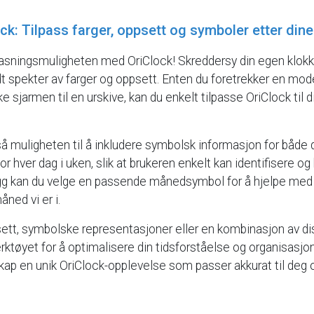
ck:
Tilpass
farger,
oppsett
og
symboler
etter
dine
pasningsmuligheten
med
OriClock!
Skreddersy
din
egen
klok
dt
spekter
av
farger
og
oppsett.
Enten
du
foretrekker
en
mod
ke
sjarmen
til
en
urskive,
kan
du
enkelt
tilpasse
OriClock
til
d
så
muligheten
til
å
inkludere
symbolsk
informasjon
for
både
for
hver
dag
i
uken,
slik
at
brukeren
enkelt
kan
identifisere
og
gg
kan
du
velge
en
passende
månedsymbol
for
å
hjelpe
med
åned
vi
er
i.
ett,
symbolske
representasjoner
eller
en
kombinasjon
av
di
rktøyet
for
å
optimalisere
din
tidsforståelse
og
organisasjon
kap
en
unik
OriClock-opplevelse
som
passer
akkurat
til
deg