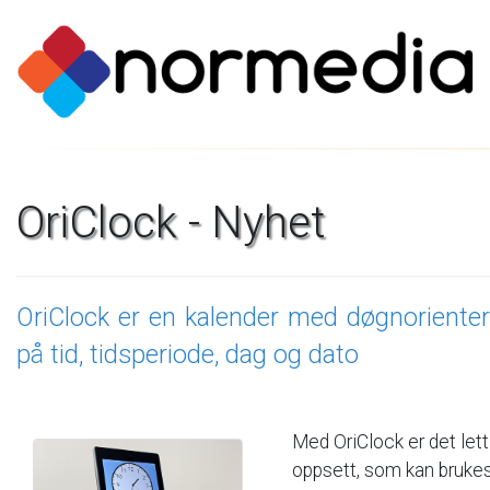
OriClock
-
Nyhet
OriClock
er
en
kalender
med
døgnorienter
på
tid,
tidsperiode,
dag
og
dato
Med
OriClock
er
det
lett
oppsett,
som
kan
bruke