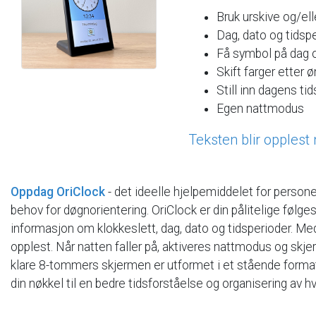
Bruk
urskive
og/ell
Dag,
dato
og
tidsp
Få
symbol
på
dag
Skift
farger
etter
ø
Still
inn
dagens
tid
Egen
nattmodus
Teksten
blir
opplest
Oppdag
OriClock
-
det
ideelle
hjelpemiddelet
for
persone
behov
for
døgnorientering.
OriClock
er
din
pålitelige
følge
informasjon
om
klokkeslett,
dag,
dato
og
tidsperioder.
Me
opplest.
Når
natten
faller
på,
aktiveres
nattmodus
og
skje
klare
8-tommers
skjermen
er
utformet
i
et
stående
forma
din
nøkkel
til
en
bedre
tidsforståelse
og
organisering
av
h