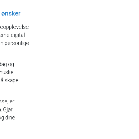
ønsker
keopplevelse
erne
digital
in
personlige
dag
og
huske
å
skape
sse,
er
.
Gjør
og
dine