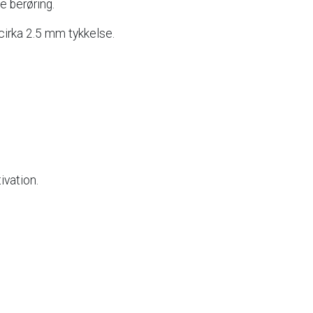
te
berøring.
cirka
2.5
mm
tykkelse.
ivation.