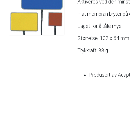
Aktiveres
ved
den
mins
Flat
membran
bryter
på
Laget
for
å
tåle
mye.
Størrelse:
102
x
64
mm
Trykkraft:
33
g
Produsert
av
Adapt