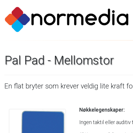
Pal
Pad
-
Mellomstor
En
flat
bryter
som
krever
veldig
lite
kraft
fo
Nøkkelegenskaper:
Ingen
taktil
eller
auditiv