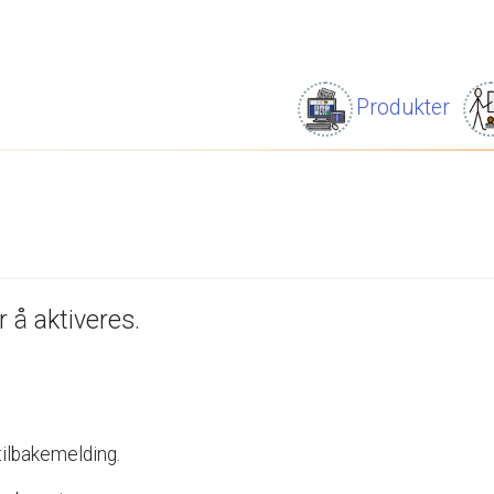
Produkter
r
å
aktiveres.
tilbakemelding.