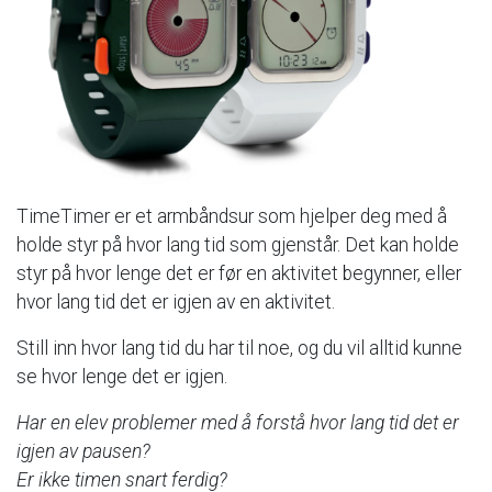
TimeTimer
er
et
armbåndsur
som
hjelper
deg
med
å
holde
styr
på
hvor
lang
tid
som
gjenstår.
Det
kan
holde
styr
på
hvor
lenge
det
er
før
en
aktivitet
begynner,
eller
hvor
lang
tid
det
er
igjen
av
en
aktivitet.
Still
inn
hvor
lang
tid
du
har
til
noe,
og
du
vil
alltid
kunne
se
hvor
lenge
det
er
igjen.
Har
en
elev
problemer
med
å
forstå
hvor
lang
tid
det
er
igjen
av
pausen?
Er
ikke
timen
snart
ferdig?