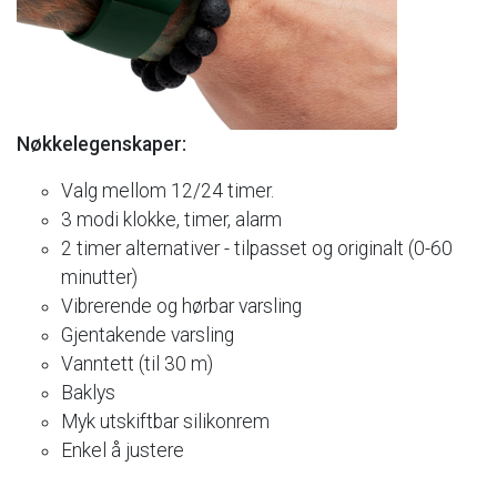
Nøkkelegenskaper:
Valg
mellom
12/24
timer.
3
modi
klokke,
timer,
alarm
2
timer
alternativer
-
tilpasset
og
originalt
(0-60
minutter)
Vibrerende
og
hørbar
varsling
Gjentakende
varsling
Vanntett
(til
30
m)
Baklys
Myk
utskiftbar
silikonrem
Enkel
å
justere