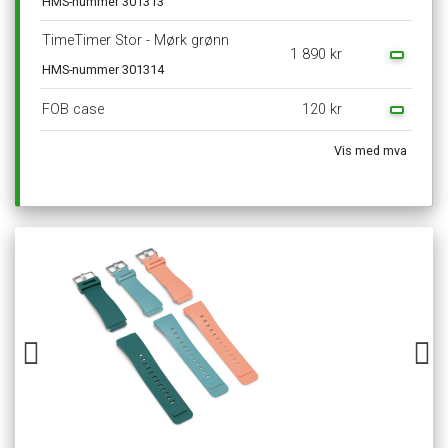
HMS-nummer
301313
TimeTimer
Stor
-
Mørk
grønn
1
890
kr
HMS-nummer
301314
FOB
case
120
kr
Vis
med
mva