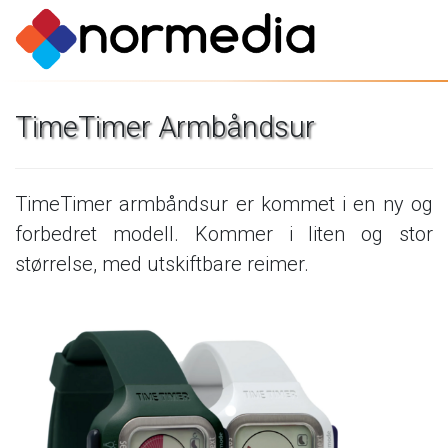
TimeTimer
Armbåndsur
TimeTimer
armbåndsur
er
kommet
i
en
ny
og
forbedret
modell.
Kommer
i
liten
og
stor
størrelse,
med
utskiftbare
reimer.