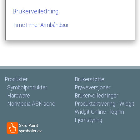
Brukerveiledning
TimeTimer
Armbåndsur
Produkter
Brukerstøtte
Symbolprodukter
Prøveversjoner
Hardware
Brukerveiledninger
NorMedia
ASK-serie
Produktaktivering
-
Widgit
Widgit
Online
-
loginn
Fjernstyring