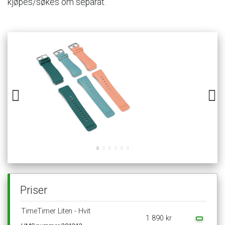
kjøpes/søkes
om
separat.
Priser
TimeTimer
Liten
-
Hvit
1
890
kr