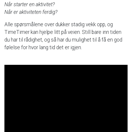
Når
starter
en
aktivitet?
Når
er
aktiviteten
ferdig?
Alle
spørsmålene
over
dukker
stadig
vekk
opp,
og
TimeTimer
kan
hjelpe
litt
på
veien.
Still
bare
inn
tiden
du
har
til
rådighet,
og
så
har
du
mulighet
til
å
få
en
god
følelse
for
hvor
lang
tid
det
er
igjen.