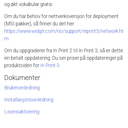
og
økt
vokabular
gratis.
Om
du
har
behov
for
nettverksversjon
for
deployment
(MSI
pakker),
så
finner
du
det
her:
https://www.widgit.com/no/support/inprint3/network.ht
m
Om
du
oppgraderer
fra
In
Print
2
til
In
Print
3,
så
er
dette
en
betalt
oppdatering.
Du
ser
priser
på
oppdateringer
på
produktsiden
for
In
Print
3
.
Dokumenter
Brukerveiledning
Installasjonsveiledning
Lisensaktivering