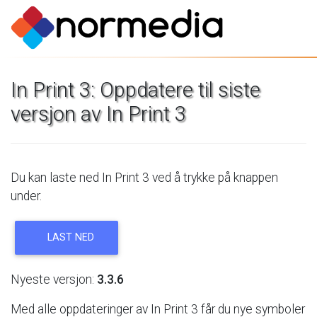
In
Print
3:
Oppdatere
til
siste
versjon
av
In
Print
3
Du
kan
laste
ned
In
Print
3
ved
å
trykke
på
knappen
under.
LAST
NED
Nyeste
versjon:
3.3.6
Med
alle
oppdateringer
av
In
Print
3
får
du
nye
symboler