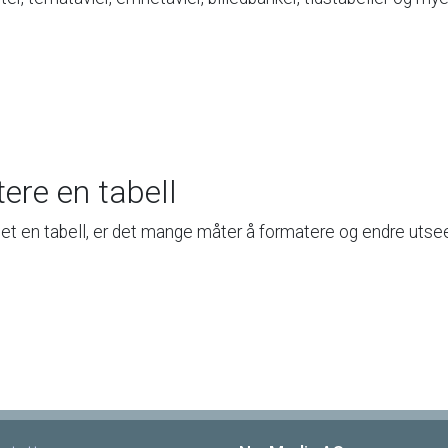
tere
en
tabell
get
en
tabell,
er
det
mange
måter
å
formatere
og
endre
utse