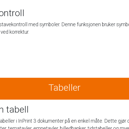
ontroll
stavekontroll
med
symboler.
Denne
funksjonen
bruker
symbo
ved
korrektur.
Tabeller
n
tabell
tabeller
i
InPrint
3
dokumenter
på
en
enkel
måte.
Dette
gjør
ter,
tematavler,
emnetavler,
billedbanker,
tidstabeller
og
my