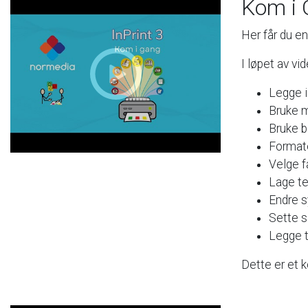
Kom
i
Her
får
du
en
I
løpet
av
vi
Legge
Bruke
m
Bruke
b
Format
Velge
f
Lage
t
Endre
s
Sette
Legge
t
Dette
er
et
k