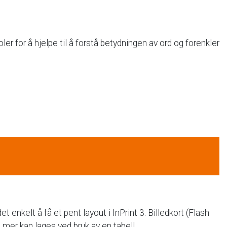
ler
for
å
hjelpe
til
å
forstå
betydningen
av
ord
og
forenkler
det
enkelt
å
få
et
pent
layout
i
InPrint
3.
Billedkort
(Flash
e
mer
kan
lages
ved
bruk
av
en
tabell.