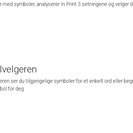
r
med
symboler,
analyserer
In
Print
3
setningene
og
velger
d
velgeren
eren
ser
du
tilgjengelige
symboler
for
et
enkelt
ord
eller
beg
bol
for
deg.