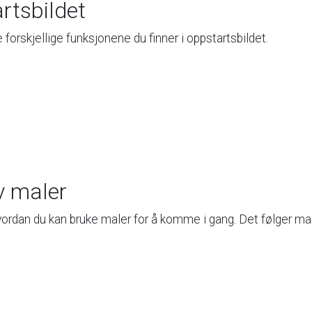
rtsbildet
e
forskjellige
funksjonene
du
finner
i
oppstartsbildet.
v
maler
vordan
du
kan
bruke
maler
for
å
komme
i
gang.
Det
følger
ma