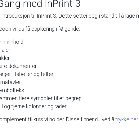
Gang
med
InPrint
3
introduksjon
til
InPrint
3.
Dette
setter
deg
i
stand
til
å
lage
deoen
vil
du
få
opplæring
i
følgende:
inn
innhold
aler
ilder
ere
dokumenter
arger
i
tabeller
og
felter
ematavler
ymboltekst
sammen
flere
symboler
til
et
begrep
il
og
fjerne
kolonner
og
rader
omplement
til
kurs
vi
holder.
Disse
finner
du
ved
å
trykke
her