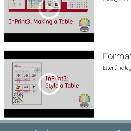
Forma
Etter
å
ha
la