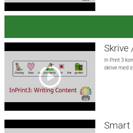
Skrive
In
Print
3
ko
skrive
med
s
Smart