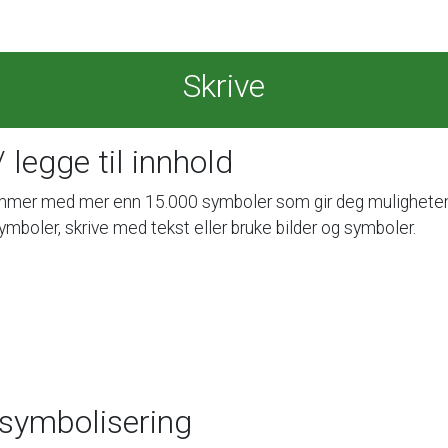
Skrive
/
legge
til
innhold
mmer
med
mer
enn
15.000
symboler
som
gir
deg
mulighete
ymboler,
skrive
med
tekst
eller
bruke
bilder
og
symboler.
symbolisering