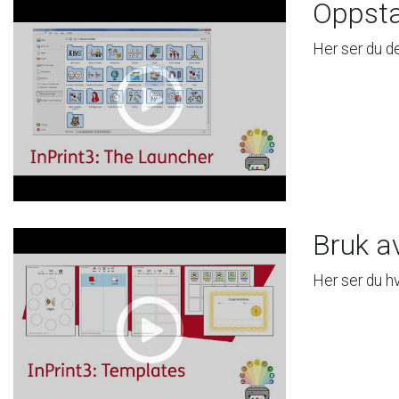
Oppsta
Her
ser
du
d
Bruk
a
Her
ser
du
h