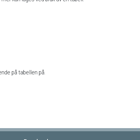
ende
på
tabellen
på.