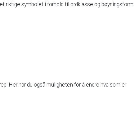
et
riktige
symbolet
i
forhold
til
ordklasse
og
bøyningsform.
rep.
Her
har
du
også
muligheten
for
å
endre
hva
som
er