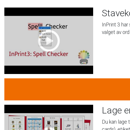
Stavek
InPrint
3
har
valget
av
ord
Lage
e
Du
kan
lage
cards),
etiket