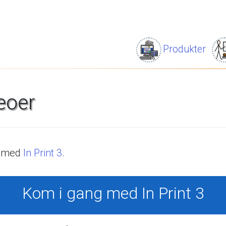
Produkter
eoer
med
In
Print
3
.
Kom
i
gang
med
In
Print
3