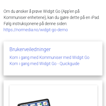
Om
du
ønsker
å
prøve
Widgit
Go
(App'en
på
Kommuniser
enhetene),
kan
du
gjøre
dette
på
en
iPad.
Følg
instruksjonene
på
denne
siden:
https://normedia.no/widgit-go-demo
Brukerveiledninger
Kom
i
gang
med
Kommuniser
med
Widgit
Go
Kom
i
gang
med
Widgit
Go
-
Quickguide