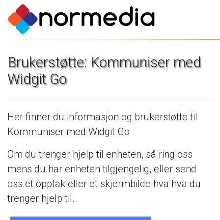
Brukerstøtte:
Kommuniser
med
Widgit
Go
Her
finner
du
informasjon
og
brukerstøtte
til
Kommuniser
med
Widgit
Go
Om
du
trenger
hjelp
til
enheten,
så
ring
oss
mens
du
har
enheten
tilgjengelig,
eller
send
oss
et
opptak
eller
et
skjermbilde
hva
hva
du
trenger
hjelp
til.