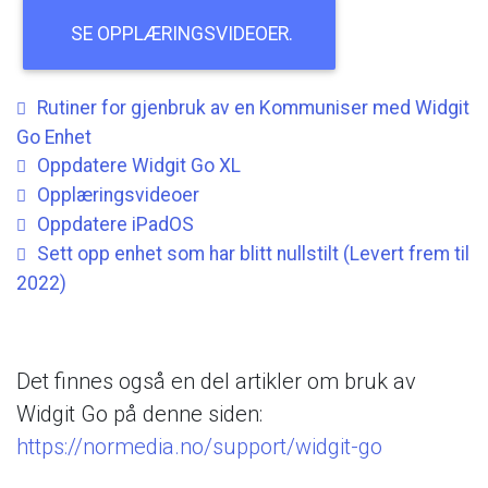
SE
OPPLÆRINGSVIDEOER.
Rutiner
for
gjenbruk
av
en
Kommuniser
med
Widgit
Go
Enhet
Oppdatere
Widgit
Go
XL
Opplæringsvideoer
Oppdatere
iPadOS
Sett
opp
enhet
som
har
blitt
nullstilt
(Levert
frem
til
2022)
Det
finnes
også
en
del
artikler
om
bruk
av
Widgit
Go
på
denne
siden:
https://normedia.no/support/widgit-go