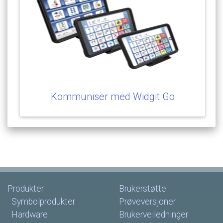
Kommuniser
med
Widgit
Go
Produkter
Brukerstøtte
Symbolprodukter
Prøveversjoner
Hardware
Brukerveiledninger