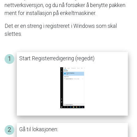
nettverksversjon,
og
du
nå
forsøker
å
benytte
pakken
ment
for
installasjon
på
enkeltmaskiner.
Det
er
en
streng
i
registreret
i
Windows
som
skal
slettes.
Start
Registerredigering
(regedit)
Gå
til
lokasjonen: