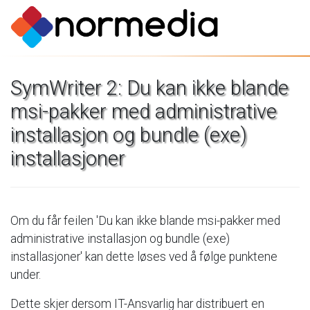
SymWriter
2:
Du
kan
ikke
blande
msi-pakker
med
administrative
installasjon
og
bundle
(exe)
installasjoner
Om
du
får
feilen
'Du
kan
ikke
blande
msi-pakker
med
administrative
installasjon
og
bundle
(exe)
installasjoner'
kan
dette
løses
ved
å
følge
punktene
under.
Dette
skjer
dersom
IT-Ansvarlig
har
distribuert
en