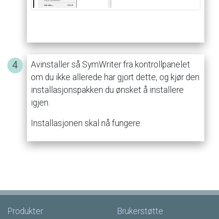
Avinstaller
så
SymWriter
fra
kontrollpanelet
om
du
ikke
allerede
har
gjort
dette,
og
kjør
den
installasjonspakken
du
ønsket
å
installere
igjen.
Installasjonen
skal
nå
fungere.
Produkter
Brukerstøtte