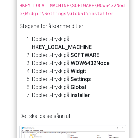
HKEY_LOCAL_MACHINE\SOFTWARE\WOW6432Nod
e\Widgit\Settings\Global\installer
Stegene
for
å
komme
dit
er:
Dobbelt-trykk
på
HKEY_LOCAL_MACHINE
Dobbelt-trykk
på
SOFTWARE
Dobbelt-trykk
på
WOW6432Node
Dobbelt-trykk
på
Widgit
Dobbelt-trykk
på
Settings
Dobbelt-trykk
på
Global
Dobbelt-trykk
på
installer
Det
skal
da
se
sånn
ut: