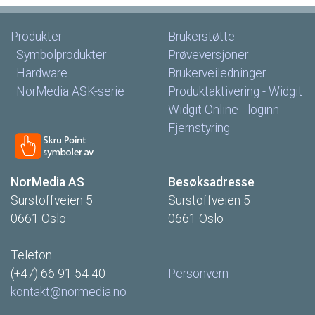
Produkter
Brukerstøtte
Symbolprodukter
Prøveversjoner
Hardware
Brukerveiledninger
NorMedia
ASK-serie
Produktaktivering
-
Widgit
Widgit
Online
-
loginn
Fjernstyring
NorMedia
AS
Besøksadresse
Surstoffveien
5
Surstoffveien
5
0661
Oslo
0661
Oslo
Telefon:
(+47)
66
91
54
40
Personvern
kontakt@normedia.no