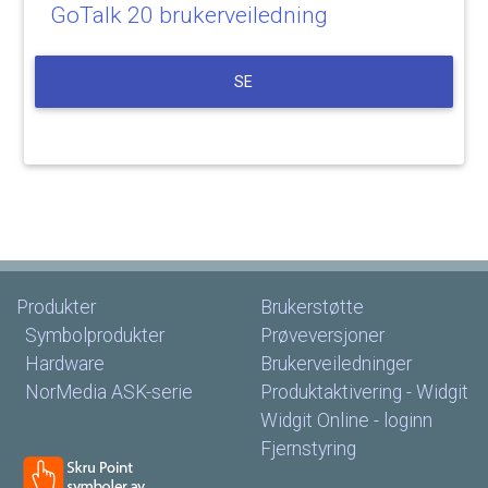
GoTalk
20
brukerveiledning
SE
Produkter
Brukerstøtte
Symbolprodukter
Prøveversjoner
Hardware
Brukerveiledninger
NorMedia
ASK-serie
Produktaktivering
-
Widgit
Widgit
Online
-
loginn
Fjernstyring