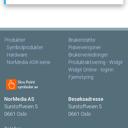
Produkter
Brukerstøtte
Symbolprodukter
Prøveversjoner
Hardware
Brukerveiledninger
NorMedia
ASK-serie
Produktaktivering
-
Widgit
Widgit
Online
-
loginn
Fjernstyring
NorMedia
AS
Besøksadresse
Surstoffveien
5
Surstoffveien
5
0661
Oslo
0661
Oslo