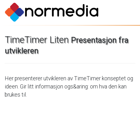
TimeTimer
Liten
Presentasjon
fra
utvikleren
Her
presenterer
utvikleren
av
TimeTimer
konseptet
og
ideen.
Gir
litt
informasjon
ogs&aring:
om
hva
den
kan
brukes
til.