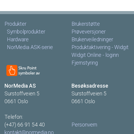
Produkter
Brukerstøtte
Symbolprodukter
Prøveversjoner
Hardware
Brukerveiledninger
NorMedia
ASK-serie
Produktaktivering
-
Widgit
Widgit
Online
-
loginn
Fjernstyring
NorMedia
AS
Besøksadresse
Surstoffveien
5
Surstoffveien
5
0661
Oslo
0661
Oslo
Telefon:
(+47)
66
91
54
40
Personvern
kontakt@normedia.no