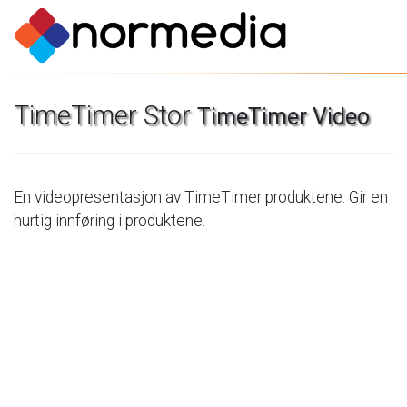
TimeTimer
Stor
TimeTimer
Video
En
videopresentasjon
av
TimeTimer
produktene.
Gir
en
hurtig
innføring
i
produktene.