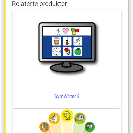
Relaterte
produkter
SymWriter
2