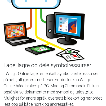
Lage,
lagre
og
dele
symbolressurser
I
Widgit
Online
lager
en
enkelt
symboliserte
ressurser
på
nett,
alt
gjøres
i
nettleseren
-
derfor
kan
Widgit
Online
både
brukes
på
PC,
Mac
og
Chrombook.
En
kan
også
skrive
dokumenter
med
symbol
og
talestøtte.
Mulighet
for
andre
språk,
oversett
bildekort
og
hør
ordet
lest
opp
på
både
norsk
og
andrespråket.