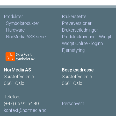
Produkter
Brukerstøtte
Symbolprodukter
Prøveversjoner
Hardware
Brukerveiledninger
NorMedia
ASK-serie
Produktaktivering
-
Widgit
Widgit
Online
-
loginn
Fjernstyring
NorMedia
AS
Besøksadresse
Surstoffveien
5
Surstoffveien
5
0661
Oslo
0661
Oslo
Telefon:
(+47)
66
91
54
40
Personvern
kontakt@normedia.no