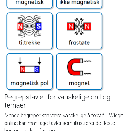
Begrepstavler
for
vanskelige
ord
og
temaer
Mange
begreper
kan
være
vanskelige
å
forstå.
I
Widgit
online
kan
man
lage
tavler
som
illustrerer
de
fleste
begreper
i
skolefagene.