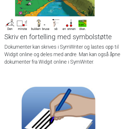
Skriv
en
fortelling
med
symbolstøtte
Dokumenter
kan
skrives
i
SymWriter
og
lastes
opp
til
Widgit
online
og
deles
med
andre.
Man
kan
også
åpne
dokumenter
fra
Widgit
online
i
SymWriter.