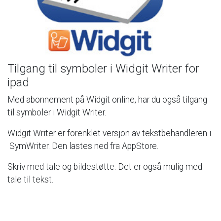
Tilgang
til
symboler
i
Widgit
Writer
for
ipad
Med
abonnement
på
Widgit
online,
har
du
også
tilgang
til
symboler
i
Widgit
Writer.
Widgit
Writer
er
forenklet
versjon
av
tekstbehandleren
i
SymWriter.
Den
lastes
ned
fra
AppStore.
Skriv
med
tale
og
bildestøtte.
Det
er
også
mulig
med
tale
til
tekst.