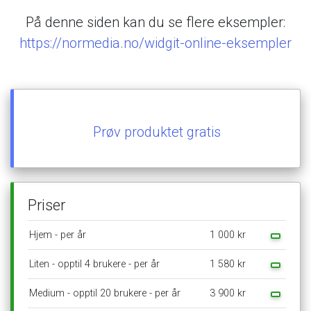
På
denne
siden
kan
du
se
flere
eksempler:
https://normedia.no/widgit-online-eksempler
Prøv
produktet
gratis
Priser
Hjem
-
per
år
1
000
kr
Liten
-
opptil
4
brukere
-
per
år
1
580
kr
Medium
-
opptil
20
brukere
-
per
år
3
900
kr