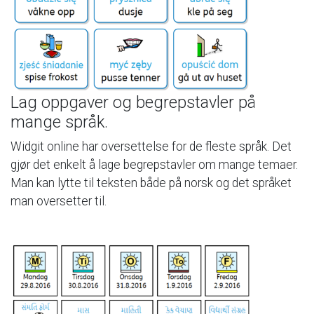
Lag
oppgaver
og
begrepstavler
på
mange
språk.
Widgit
online
har
oversettelse
for
de
fleste
språk.
Det
gjør
det
enkelt
å
lage
begrepstavler
om
mange
temaer.
Man
kan
lytte
til
teksten
både
på
norsk
og
det
språket
man
oversetter
til.