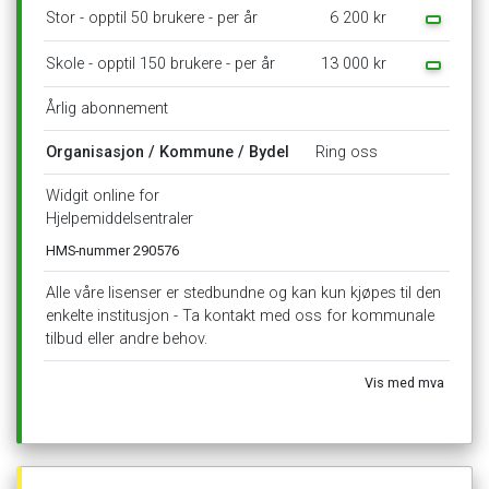
Stor
-
opptil
50
brukere
-
per
år
6
200
kr
Skole
-
opptil
150
brukere
-
per
år
13
000
kr
Årlig
abonnement
Organisasjon
/
Kommune
/
Bydel
Ring
oss
Widgit
online
for
Hjelpemiddelsentraler
HMS-nummer
290576
Alle
våre
lisenser
er
stedbundne
og
kan
kun
kjøpes
til
den
enkelte
institusjon
-
Ta
kontakt
med
oss
for
kommunale
tilbud
eller
andre
behov.
Vis
med
mva