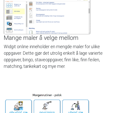
Mange
maler
å
velge
mellom
Widgit
online
inneholder
en
mengde
maler
for
ulike
oppgaver.
Dette
gjør
det
utrolig
enkelt
å
lage
varierte
oppgaver,
bingo,
staveoppgaver,
finn
like,
finn
feilen,
matching,
tankekart
og
mye
mer.