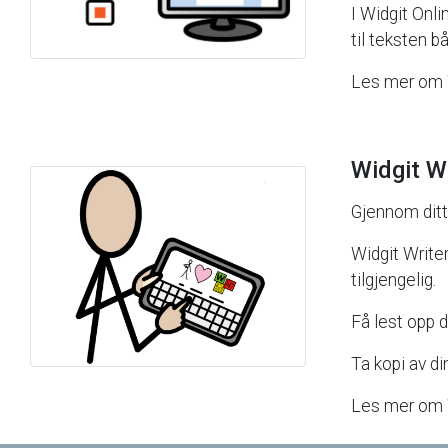
I
Widgit
Onli
til
teksten
b
Les
mer
om
Widgit
Wr
Gjennom
ditt
Widgit
Write
tilgjengelig.
Få
lest
opp
Ta
kopi
av
di
Les
mer
om