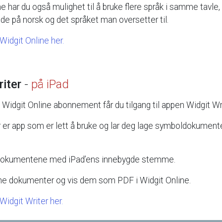
ne
har
du
også
mulighet
til
å
bruke
flere
språk
i
samme
tavle,
åde
på
norsk
og
det
språket
man
oversetter
til.
Widgit
Online
her.
iter
-
på
iPad
Widgit
Online
abonnement
får
du
tilgang
til
appen
Widgit
Wr
r
er
app
som
er
lett
å
bruke
og
lar
deg
lage
symboldokument
dokumentene
med
iPad’ens
innebygde
stemme.
ne
dokumenter
og
vis
dem
som
PDF
i
Widgit
Online.
Widgit
Writer
her.