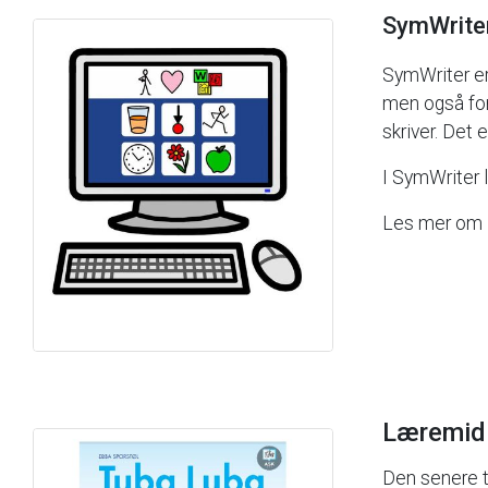
SymWrite
SymWriter
e
men
også
fo
skriver.
Det
e
I
SymWriter
Les
mer
om
Læremid
Den
senere