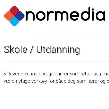
Skole
/
Utdanning
Vi
leverer
mange
programmer
som
retter
seg
mo
være
nyttige
verktøy
for
både
deg
som
lærer
og