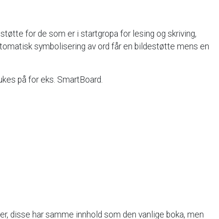
støtte
for
de
som
er
i
startgropa
for
lesing
og
skriving,
tomatisk
symbolisering
av
ord
får
en
bildestøtte
mens
en
ukes
på
for
eks.
SmartBoard.
er,
disse
har
samme
innhold
som
den
vanlige
boka,
men