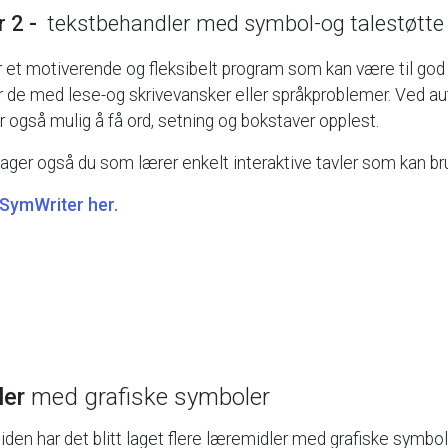
r
2
-
tekstbehandler
med
symbol-og
talestøtte
r
et
motiverende
og
fleksibelt
program
som
kan
være
til
god
r
de
med
lese-og
skrivevansker
eller
språkproblemer.
Ved
au
r
også
mulig
å
få
ord,
setning
og
bokstaver
opplest.
lager
også
du
som
lærer
enkelt
interaktive
tavler
som
kan
br
SymWriter
her.
ler
med
grafiske
symboler
tiden
har
det
blitt
laget
flere
læremidler
med
grafiske
symbol