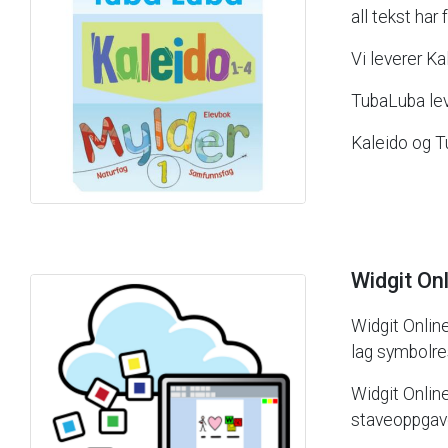
all
tekst
har
Vi
leverer
Ka
TubaLuba
le
Kaleido
og
T
Widgit
Onl
Widgit
Onlin
lag
symbolre
Widgit
Onlin
staveoppgave