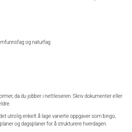
amfunnsfag
og
naturfag.
former,
da
du
jobber
i
nettleseren.
Skriv
dokumenter
eller
eldre.
det
utrolig
enkelt
å
lage
varierte
oppgaver
som
bingo,
planer
og
dagsplaner
for
å
strukturere
hverdagen.