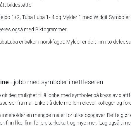
fått
bildestøtte.
leido
1+2,
Tuba
Luba
1-
4
og
Mylder
1
med
Widgit
Symboler
veres
også
med
Piktogrammer.
ubaLuba
er
bøker
i
norskfaget.
Mylder
er
delt
inn
i
to
deler,
s
ine
-
jobb
med
symboler
i
nettleseren
e
gir
deg
mulighet
til
å
jobbe
med
symboler
på
kryss
av
platt
ssurser
fra
mal.
Enkelt
å
dele
mellom
elever,
kolleger
og
for
e
inneholder
en
mengde
maler
for
ulike
oppgaver.
Dette
gjør
r,
finn
like,
finn
feilen,
tankekart
og
mye
mer.
Lag
også
time