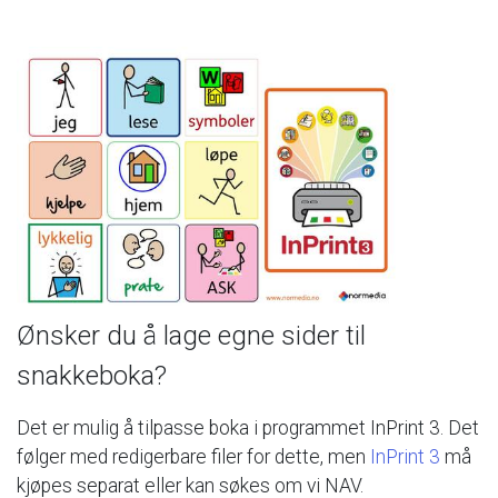
Ønsker
du
å
lage
egne
sider
til
snakkeboka?
Det
er
mulig
å
tilpasse
boka
i
programmet
InPrint
3.
Det
følger
med
redigerbare
filer
for
dette,
men
InPrint
3
må
kjøpes
separat
eller
kan
søkes
om
vi
NAV.