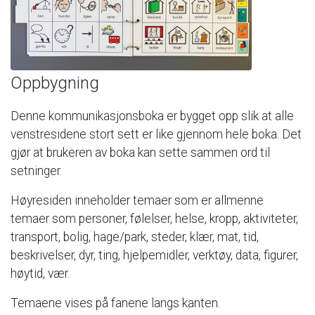
Oppbygning
Denne
kommunikasjonsboka
er
bygget
opp
slik
at
alle
venstresidene
stort
sett
er
like
gjennom
hele
boka.
Det
gjør
at
brukeren
av
boka
kan
sette
sammen
ord
til
setninger.
Høyresiden
inneholder
temaer
som
er
allmenne
temaer
som
personer,
følelser,
helse,
kropp,
aktiviteter,
transport,
bolig,
hage/park,
steder,
klær,
mat,
tid,
beskrivelser,
dyr,
ting,
hjelpemidler,
verktøy,
data,
figurer,
høytid,
vær.
Temaene
vises
på
fanene
langs
kanten.