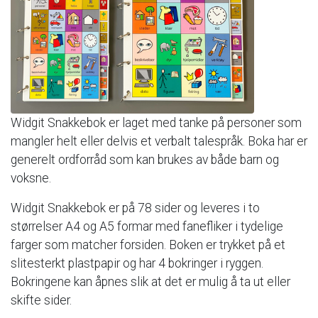
Widgit
Snakkebok
er
laget
med
tanke
på
personer
som
mangler
helt
eller
delvis
et
verbalt
talespråk.
Boka
har
er
generelt
ordforråd
som
kan
brukes
av
både
barn
og
voksne.
Widgit
Snakkebok
er
på
78
sider
og
leveres
i
to
størrelser
A4
og
A5
formar
med
fanefliker
i
tydelige
farger
som
matcher
forsiden.
Boken
er
trykket
på
et
slitesterkt
plastpapir
og
har
4
bokringer
i
ryggen.
Bokringene
kan
åpnes
slik
at
det
er
mulig
å
ta
ut
eller
skifte
sider.