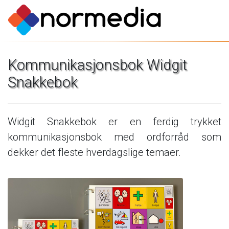
Kommunikasjonsbok
Widgit
Snakkebok
Widgit
Snakkebok
er
en
ferdig
trykket
kommunikasjonsbok
med
ordforråd
som
dekker
det
fleste
hverdagslige
temaer.