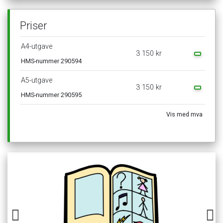
Priser
A4-utgave
3
150
kr
HMS-nummer
290594
A5-utgave
3
150
kr
HMS-nummer
290595
Vis
med
mva