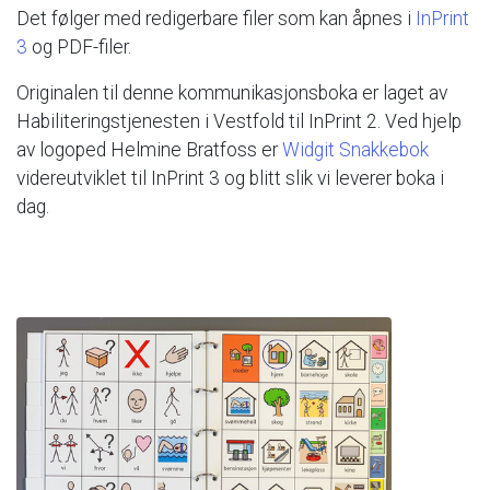
Det
følger
med
redigerbare
filer
som
kan
åpnes
i
InPrint
3
og
PDF-filer.
Originalen
til
denne
kommunikasjonsboka
er
laget
av
Habiliteringstjenesten
i
Vestfold
til
InPrint
2.
Ved
hjelp
av
logoped
Helmine
Bratfoss
er
Widgit
Snakkebok
videreutviklet
til
InPrint
3
og
blitt
slik
vi
leverer
boka
i
dag.