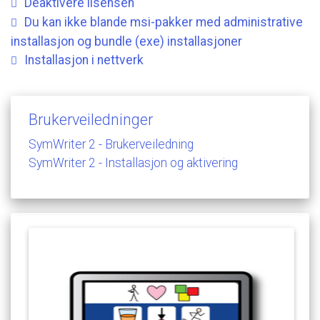
Deaktivere
lisensen
Du
kan
ikke
blande
msi-pakker
med
administrative
installasjon
og
bundle
(exe)
installasjoner
Installasjon
i
nettverk
Brukerveiledninger
SymWriter
2
-
Brukerveiledning
SymWriter
2
-
Installasjon
og
aktivering