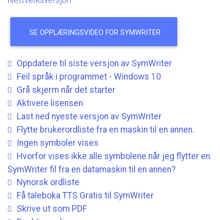
SE
OPPLÆRINGSVIDEO
FOR
SYMWRITER
Oppdatere
til
siste
versjon
av
SymWriter
Feil
språk
i
programmet
-
Windows
10
Grå
skjerm
når
det
starter
Aktivere
lisensen
Last
ned
nyeste
versjon
av
SymWriter
Flytte
brukerordliste
fra
en
maskin
til
en
annen.
Ingen
symboler
vises
Hvorfor
vises
ikke
alle
symbolene
når
jeg
flytter
en
SymWriter
fil
fra
en
datamaskin
til
en
annen?
Nynorsk
ordliste
Få
taleboka
TTS
Gratis
til
SymWriter
Skrive
ut
som
PDF