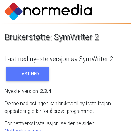
Brukerstøtte:
SymWriter
2
Last
ned
nyeste
versjon
av
SymWriter
2
LAST
NED
Nyeste
versjon:
2.3.4
Denne
nedlastingen
kan
brukes
til
ny
installasjon,
oppdatering
eller
for
å
prøve
programmet.
For
nettverksinstallasjon,
se
denne
siden:
Nettverksversjon