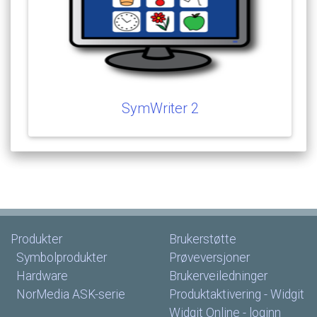
SymWriter
2
Produkter
Brukerstøtte
Symbolprodukter
Prøveversjoner
Hardware
Brukerveiledninger
NorMedia
ASK-serie
Produktaktivering
-
Widgit
Widgit
Online
-
loginn