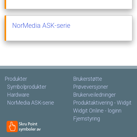
NorMedia
ASK-serie
Produkter
Brukerstøtte
Symbolprodukter
Prøveversjoner
Hardware
Brukerveiledninger
NorMedia
ASK-serie
Produktaktivering
-
Widgit
Widgit
Online
-
loginn
Fjernstyring