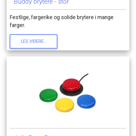
Buddy
brytere
-
stor
Festlige,
fargerike
og
solide
brytere
i
mange
farger.
LES
VIDERE...