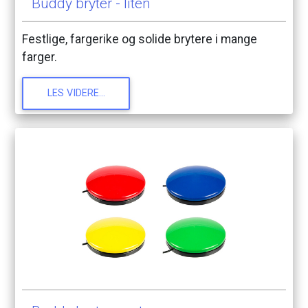
Buddy
bryter
-
liten
Festlige,
fargerike
og
solide
brytere
i
mange
farger.
LES
VIDERE...