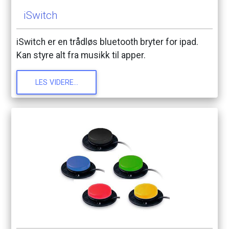
iSwitch
iSwitch
er
en
trådløs
bluetooth
bryter
for
ipad.
Kan
styre
alt
fra
musikk
til
apper.
LES
VIDERE...