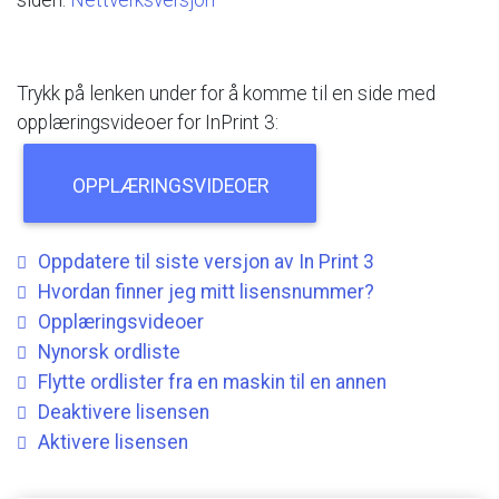
Trykk
på
lenken
under
for
å
komme
til
en
side
med
opplæringsvideoer
for
InPrint
3:
OPPLÆRINGSVIDEOER
Oppdatere
til
siste
versjon
av
In
Print
3
Hvordan
finner
jeg
mitt
lisensnummer?
Opplæringsvideoer
Nynorsk
ordliste
Flytte
ordlister
fra
en
maskin
til
en
annen
Deaktivere
lisensen
Aktivere
lisensen