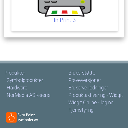
In
Print
3
Produkter
Brukerstøtte
Symbolprodukter
Prøveversjoner
Hardware
Brukerveiledninger
NorMedia
ASK-serie
Produktaktivering
-
Widgit
Widgit
Online
-
loginn
Fjernstyring