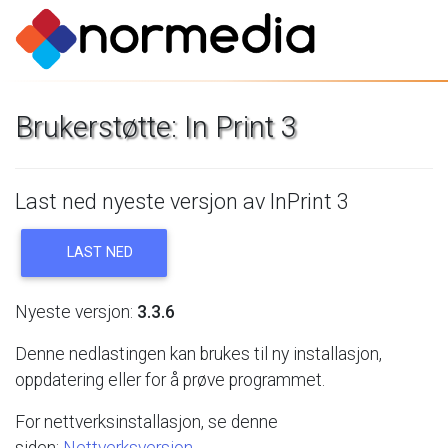
Brukerstøtte:
In
Print
3
Last
ned
nyeste
versjon
av
InPrint
3
LAST
NED
Nyeste
versjon:
3.3.6
Denne
nedlastingen
kan
brukes
til
ny
installasjon,
oppdatering
eller
for
å
prøve
programmet.
For
nettverksinstallasjon,
se
denne
siden:
Nettverksversjon