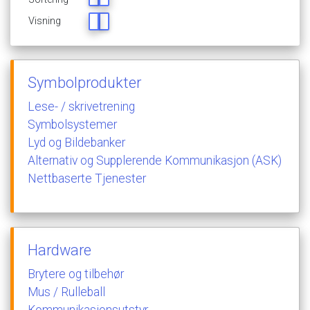
Visning
Symbolprodukter
Lese-
/
skrivetrening
Symbolsystemer
Lyd
og
Bildebanker
Alternativ
og
Supplerende
Kommunikasjon
(ASK)
Nettbaserte
Tjenester
Hardware
Brytere
og
tilbehør
Mus
/
Rulleball
Kommunikasjonsutstyr