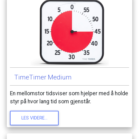
TimeTimer
Medium
En
mellomstor
tidsviser
som
hjelper
med
å
holde
styr
på
hvor
lang
tid
som
gjenstår.
LES
VIDERE...