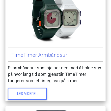
TimeTimer
Armbåndsur
Et
armbåndsur
som
hjelper
deg
med
å
holde
styr
på
hvor
lang
tid
som
gjenstår.
TimeTimer
fungerer
som
et
timeglass
på
armen.
LES
VIDERE...