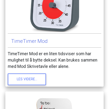
TimeTimer
Mod
TimeTimer
Mod
er
en
liten
tidsviser
som
har
mulighet
til
å
bytte
deksel.
Kan
brukes
sammen
med
Mod
Skrivetavle
eller
alene.
LES
VIDERE...