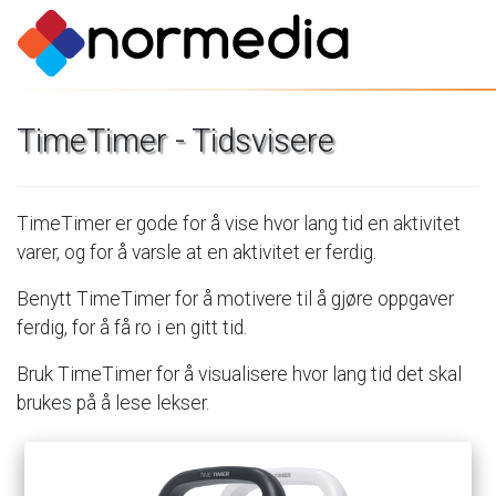
TimeTimer
-
Tidsvisere
TimeTimer
er
gode
for
å
vise
hvor
lang
tid
en
aktivitet
varer,
og
for
å
varsle
at
en
aktivitet
er
ferdig.
Benytt
TimeTimer
for
å
motivere
til
å
gjøre
oppgaver
ferdig,
for
å
få
ro
i
en
gitt
tid.
Bruk
TimeTimer
for
å
visualisere
hvor
lang
tid
det
skal
brukes
på
å
lese
lekser.